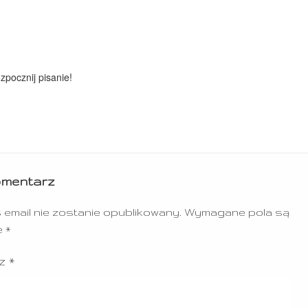
zpocznij pisanie!
omentarz
 email nie zostanie opublikowany.
Wymagane pola są
e
*
rz
*