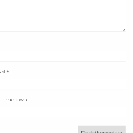
ail
*
nternetowa